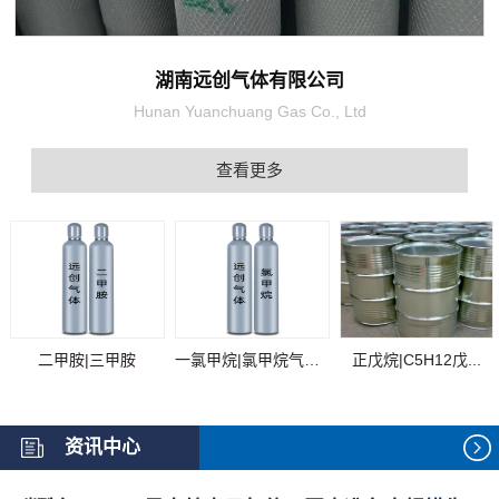
湖南远创气体有限公司
Hunan Yuanchuang Gas Co., Ltd
查看更多
二甲胺|三甲胺
一氯甲烷|氯甲烷气体...
正戊烷|C5H12戊...
资讯中心