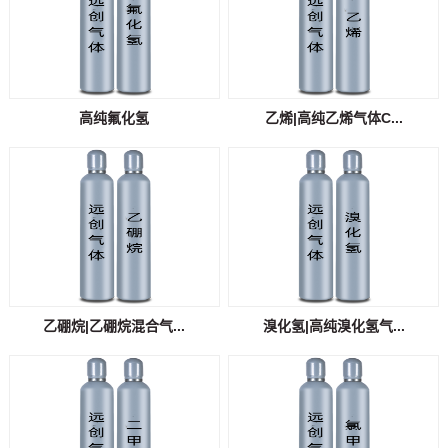
高纯氟化氢
乙烯|高纯乙烯气体C...
乙硼烷|乙硼烷混合气...
溴化氢|高纯溴化氢气...