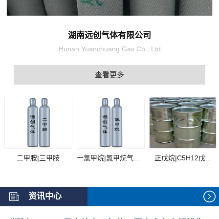
湖南远创气体有限公司
Hunan Yuanchuang Gas Co., Ltd
查看更多
二甲胺|三甲胺
一氯甲烷|氯甲烷气体...
正戊烷|C5H12戊...
资讯中心