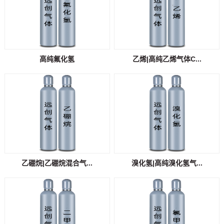
高纯氟化氢
乙烯|高纯乙烯气体C...
乙硼烷|乙硼烷混合气...
溴化氢|高纯溴化氢气...