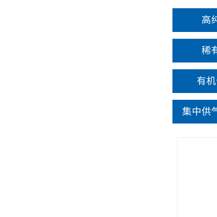
高
稀
有机
集中供