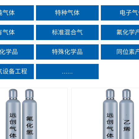
纯气体
特种气体
电子气
有气体
标准混合气
氟化学
化学品
特殊化学品
同位素
气设备工程
......