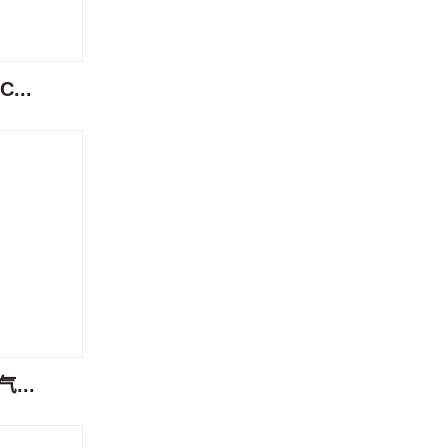
...
...