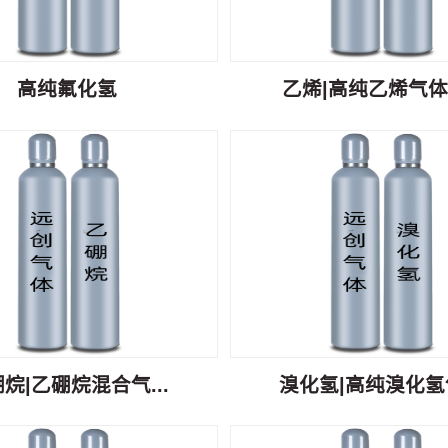
高纯氟化氢
乙烯|高纯乙烯气体C
烷|乙硼烷混合气...
溴化氢|高纯溴化氢气