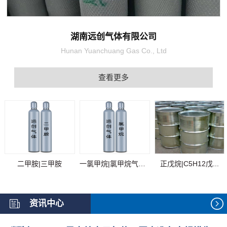
湖南远创气体有限公司
Hunan Yuanchuang Gas Co., Ltd
查看更多
二甲胺|三甲胺
一氯甲烷|氯甲烷气体...
正戊烷|C5H12戊...
资讯中心