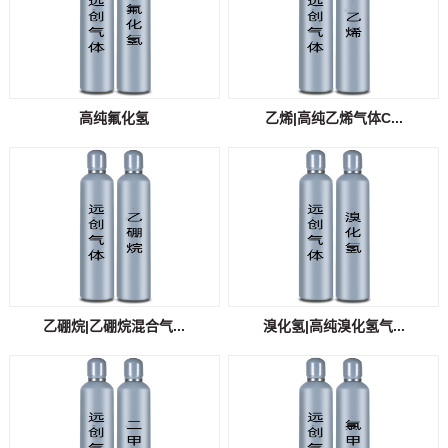
高纯氟化氢
乙烯|高纯乙烯气体C...
乙硼烷|乙硼烷混合气...
溴化氢|高纯溴化氢气...