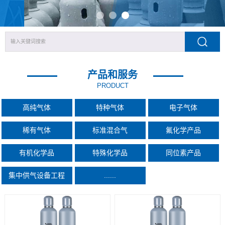
产品和服务
PRODUCT
高纯气体
特种气体
电子气体
稀有气体
标准混合气
氟化学产品
有机化学品
特殊化学品
同位素产品
集中供气设备工程
......