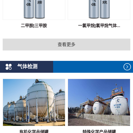
二甲胺|三甲胺
一氯甲烷|氯甲烷气体...
查看更多
气体检测
有机化学品储罐
特殊化学产品储罐