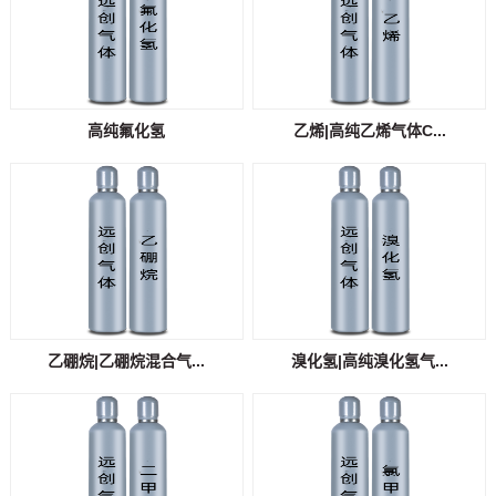
高纯氟化氢
乙烯|高纯乙烯气体C...
乙硼烷|乙硼烷混合气...
溴化氢|高纯溴化氢气...