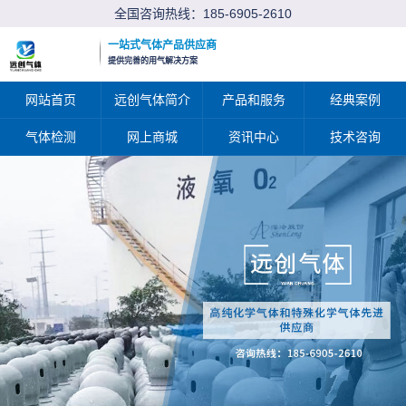
全国咨询热线：
185-6905-2610
一站式气体产品供应商
提供完善的用气解决方案
网站首页
远创气体简介
产品和服务
经典案例
气体检测
网上商城
资讯中心
技术咨询