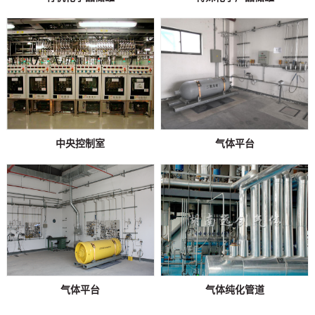
中央控制室
气体平台
气体平台
气体纯化管道