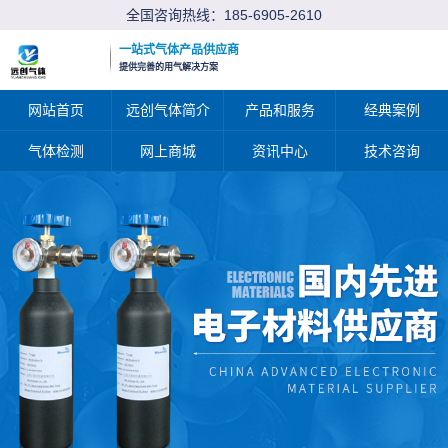
全国咨询热线：
185-6905-2610
一站式气体产品供应商
提供完善的用气解决方案
网站首页
远创气体简介
产品和服务
经典案例
气体检测
网上商城
资讯中心
技术咨询