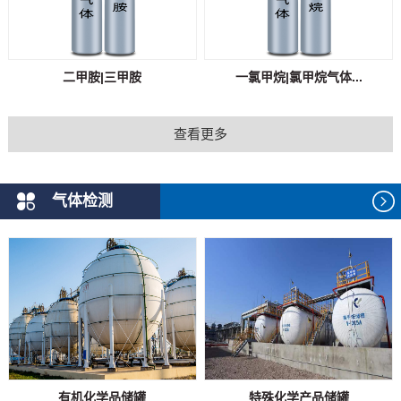
二甲胺|三甲胺
一氯甲烷|氯甲烷气体...
查看更多
气体检测
有机化学品储罐
特殊化学产品储罐