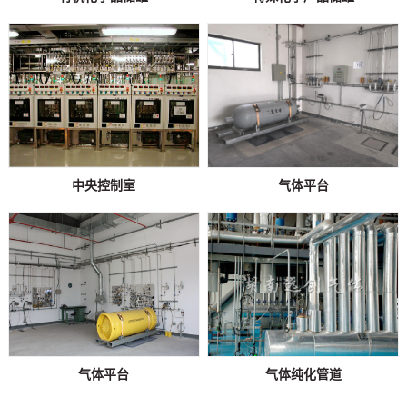
中央控制室
气体平台
气体平台
气体纯化管道