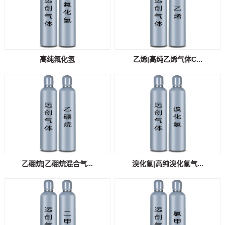
高纯氟化氢
乙烯|高纯乙烯气体C...
乙硼烷|乙硼烷混合气...
溴化氢|高纯溴化氢气...