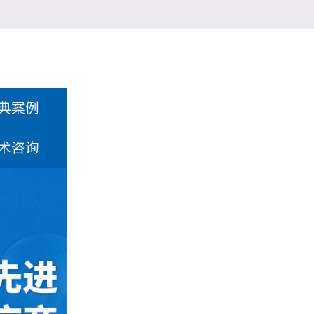
典案例
术咨询