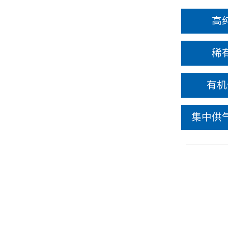
高
稀
有机
集中供