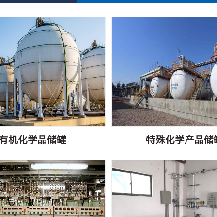
有机化学品储罐
特殊化学产品储