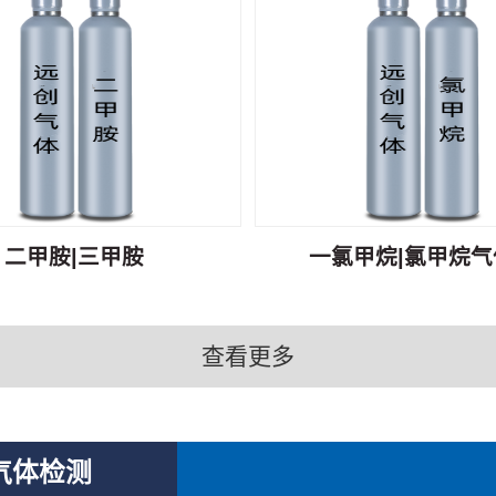
二甲胺|三甲胺
一氯甲烷|氯甲烷气体
查看更多
气体检测