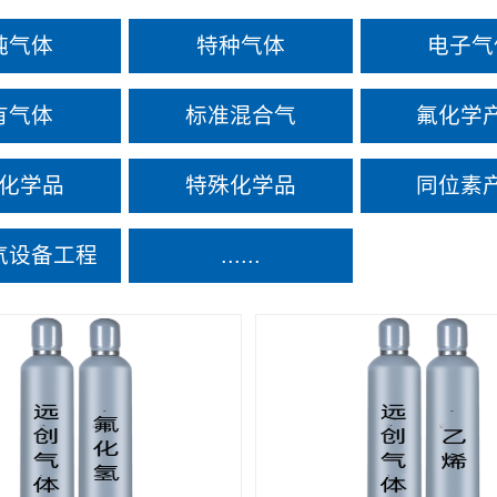
纯气体
特种气体
电子气
有气体
标准混合气
氟化学
化学品
特殊化学品
同位素
气设备工程
......