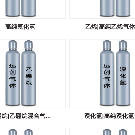
高纯氟化氢
乙烯|高纯乙烯气体C
烷|乙硼烷混合气...
溴化氢|高纯溴化氢气