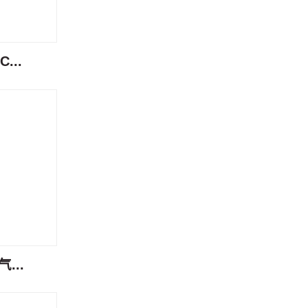
...
...