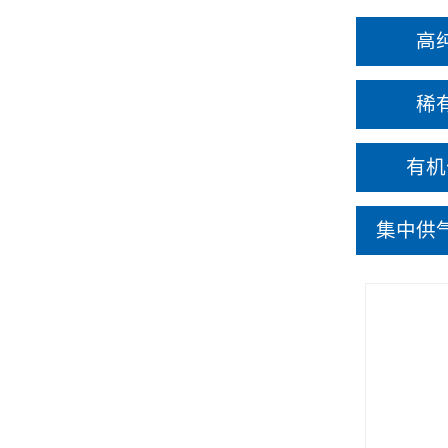
高
稀
有机
集中供