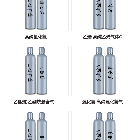
高纯氟化氢
乙烯|高纯乙烯气体C...
乙硼烷|乙硼烷混合气...
溴化氢|高纯溴化氢气...