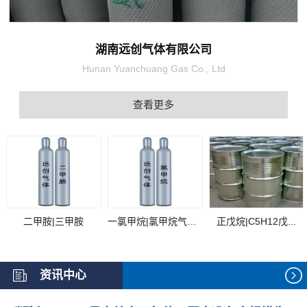
湖南远创气体有限公司
Hunan Yuanchuang Gas Co., Ltd
查看更多
二甲胺|三甲胺
一氯甲烷|氯甲烷气体...
正戊烷|C5H12戊...
资讯中心