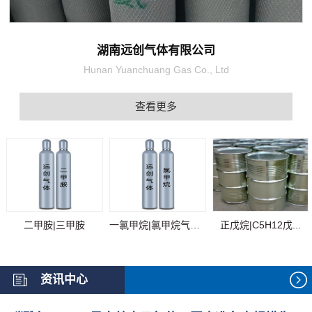
湖南远创气体有限公司
Hunan Yuanchuang Gas Co., Ltd
查看更多
二甲胺|三甲胺
一氯甲烷|氯甲烷气体...
正戊烷|C5H12戊...
资讯中心