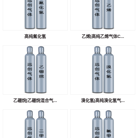
高纯氟化氢
乙烯|高纯乙烯气体C...
乙硼烷|乙硼烷混合气...
溴化氢|高纯溴化氢气...