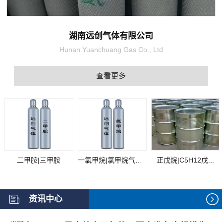
湖南远创气体有限公司
Hunan Yuanchuang Gas Co., Ltd
查看更多
二甲胺|三甲胺
一氯甲烷|氯甲烷气体...
正戊烷|C5H12戊...
资讯中心