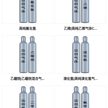
高纯氟化氢
乙烯|高纯乙烯气体C...
乙硼烷|乙硼烷混合气...
溴化氢|高纯溴化氢气...