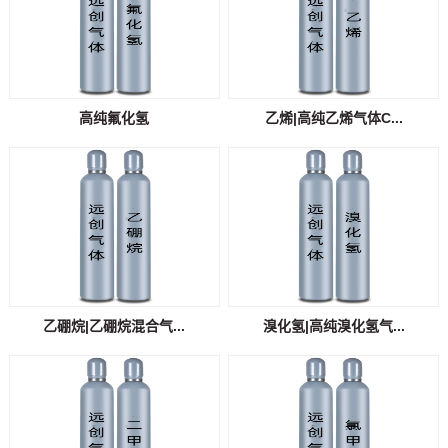
高纯氟化氢
乙烯|高纯乙烯气体C...
乙硼烷|乙硼烷混合气...
溴化氢|高纯溴化氢气...