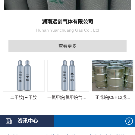
湖南远创气体有限公司
Hunan Yuanchuang Gas Co., Ltd
查看更多
二甲胺|三甲胺
一氯甲烷|氯甲烷气体...
正戊烷|C5H12戊...
资讯中心