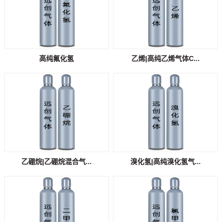
高纯氟化氢
乙烯|高纯乙烯气体C...
乙硼烷|乙硼烷混合气...
溴化氢|高纯溴化氢气...