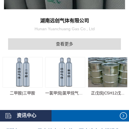
湖南远创气体有限公司
Hunan Yuanchuang Gas Co., Ltd
查看更多
二甲胺|三甲胺
一氯甲烷|氯甲烷气体...
正戊烷|C5H12戊...
资讯中心