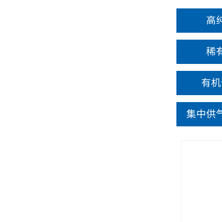
高
稀
有机
集中供