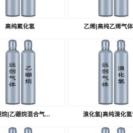
高纯氟化氢
乙烯|高纯乙烯气体C
烷|乙硼烷混合气...
溴化氢|高纯溴化氢气