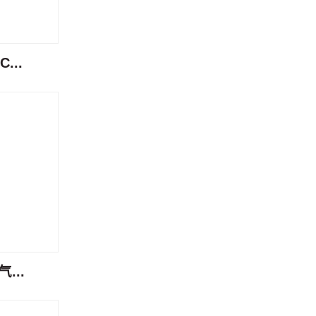
...
...