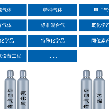
纯气体
特种气体
电子气
有气体
标准混合气
氟化学
化学品
特殊化学品
同位素
气设备工程
......