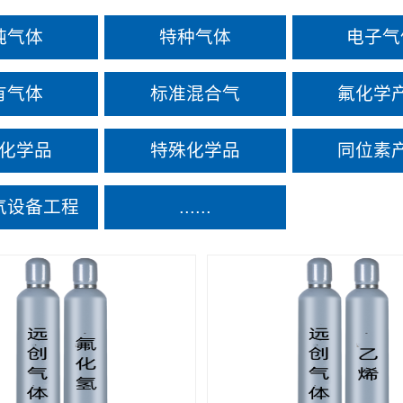
纯气体
特种气体
电子气
有气体
标准混合气
氟化学
化学品
特殊化学品
同位素
气设备工程
......