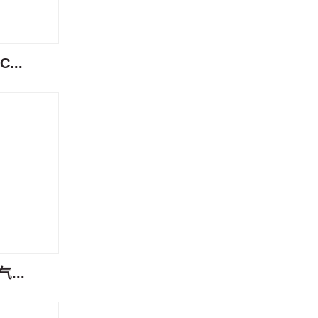
...
...