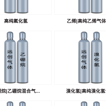
高纯氟化氢
乙烯|高纯乙烯气体C
烷|乙硼烷混合气...
溴化氢|高纯溴化氢气