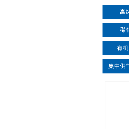
高
稀
有机
集中供