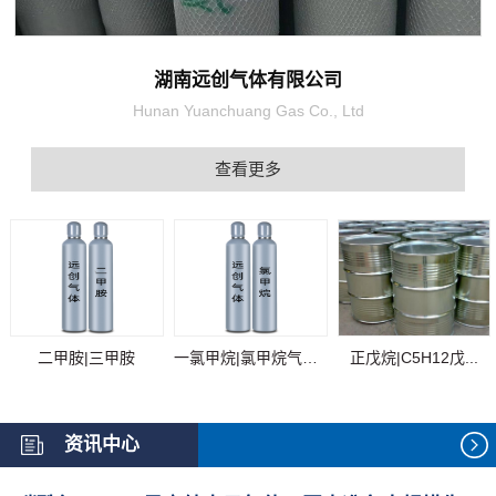
湖南远创气体有限公司
Hunan Yuanchuang Gas Co., Ltd
查看更多
二甲胺|三甲胺
一氯甲烷|氯甲烷气体...
正戊烷|C5H12戊...
资讯中心